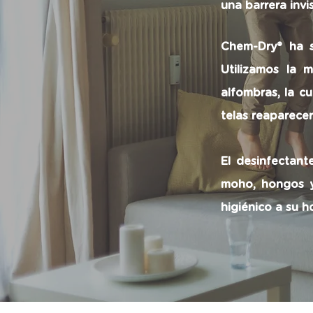
una barrera invi
Chem-Dry® ha s
Utilizamos la 
alfombras, la c
telas reaparece
El desinfectant
moho, hongos y
higiénico a su h